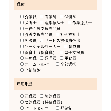
職種
介護職
看護師
保健師
栄養士
理学療法士
作業療法士
主任介護支援専門員
介護支援専門員
社会福祉士
相談員
サービス提供責任者
ソーシャルワーカー
育成員
保育士（保育職）
母子支援員
事務職
調理員
用務員
ホームヘルパー
全部選択
全部解除
雇用形態
正職員
契約職員
契約職員（特傭職員）
パートタイマー
登録制