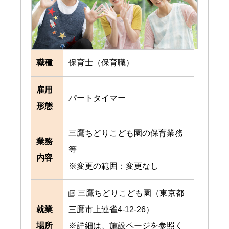
職種
保育士（保育職）
雇用
パートタイマー
形態
三鷹ちどりこども園の保育業務
業務
等
内容
※変更の範囲：変更なし
三鷹ちどりこども園（東京都
就業
三鷹市上連雀4-12-26）
場所
※詳細は、施設ページを参照く