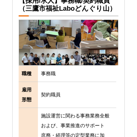
【採用/求人】事務職/契約職員
（三鷹市福祉Laboどんぐり山）
職種
事務職
雇用
契約職員
形態
施設運営に関わる事務業務全般
および、事業推進のサポート
庶務・経理等の定型業務に加