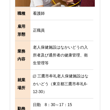
職種
看護師
雇用
正職員
形態
老人保健施設はなかいどうの入
業務
所者及び通所者の健康管理、衛
内容
生管理等
三鷹市牟礼老人保健施設はな
就業
かいどう（東京都三鷹市牟礼6-
場所
12-30）
日勤 8：30～17：15
勤務