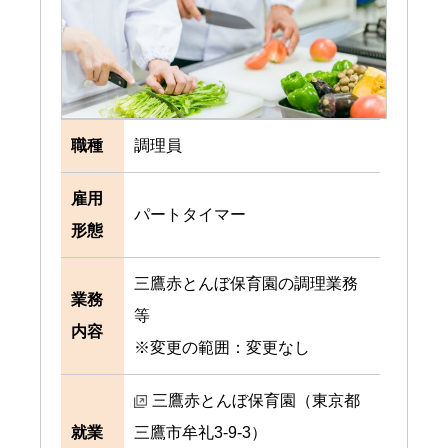
職種
調理員
雇用
パートタイマー
形態
三鷹赤とんぼ保育園の調理業務
業務
等
内容
※変更の範囲：変更なし
三鷹赤とんぼ保育園（東京都
就業
三鷹市牟礼3-9-3）